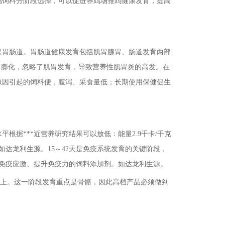
鸡饲料分阶段选择，可以促进养鸡场雏鸡健康发育，提高
重点是胃肠道。胃肠道健康发育包括肌胃腺胃、肠道发育两部
、膨化，忽略了肌胃发育，导致营养性肌胃炎的高发。在
种原因引起的饲料便，腹泻、采食量低；长期使用保健促生
平根据***近营养研究结果可以放低：能量2.9千卡/千克
如达龙利生源。15～42天是免疫系统发育的关键阶段，
抗免疫应激、提升免疫力的饲料添加剂。如达龙利生源。
.4%以上。这一阶段发育重点是骨骼，因此高档产品必须做到