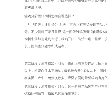
在养鸡场育雏工作中，养殖户要格外重视养鸡场雏鸡的
雏鸡成活率。
雏鸡分阶段鸡饲料怎样合理选择？
******阶段：通常指0～21天，市面上有三类专用产
分。不少饲料厂家只重视“这一阶段雏鸡肠道消化吸收功
饲料中添加达龙利生源，雏鸡开口，防治白痢，拉稀；疫
长，提高雏鸡健率和成活率。
第二阶段：通常指22～42天，市面上有三类产品，适用日龄
以上，粗蛋白质水平19%，蛋氨酸含量0.42%以上。
在实际生产中，免疫次数多、应激多同时希望雏鸡有好的
第三阶段：通常指43～84天。这一阶段产品饲料产品营养
钙磷比例适宜，磷酸氢钙添加量充足。