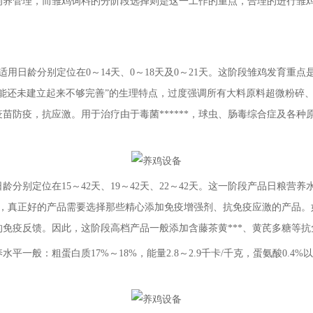
饲养管理，而雏鸡饲料的分阶段选择则是这一工作的重点，合理的进行雏
品，适用日龄分别定位在0～14天、0～18天及0～21天。这阶段雏鸡发育
能还未建立起来不够完善”的生理特点，过度强调所有大料原料超微粉碎
苗防疫，抗应激。用于治疗由于毒菌******，球虫、肠毒综合症及各
分别定位在15～42天、19～42天、22～42天。这一阶段产品日粮营养水
同时，真正好的产品需要选择那些精心添加免疫增强剂、抗免疫应激的产品。
免疫反馈。因此，这阶段高档产品一般添加含藤茶黄***、黄芪多糖等
水平一般：粗蛋白质17%～18%，能量2.8～2.9千卡/千克，蛋氨酸0