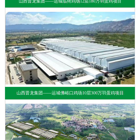
山西晋龙集团——运城临猗鸡场12层180万羽蛋鸡项目
山西晋龙集团——运城佛峪口鸡场10层300万羽蛋鸡项目