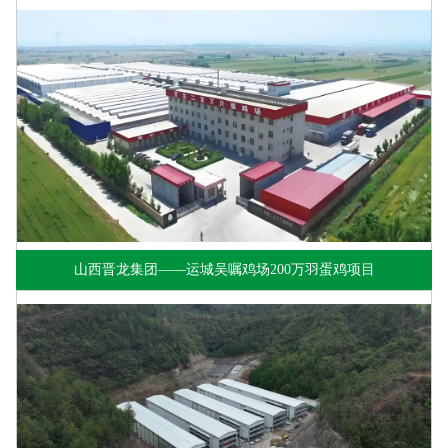
山西晋龙集团——运城吴嘱鸡场200万羽蛋鸡项目