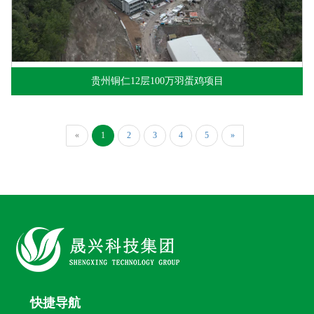
贵州铜仁12层100万羽蛋鸡项目
«
1
2
3
4
5
»
快捷导航